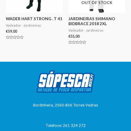
OUT OF STOCK
WADER HART STRONG . T 41
JARDINEIRAS SHIMANO
BIDBRACE 2018 2XL
Vadeador - Jardineiras
Vadeador - Jardineiras
€
59,00
€
55,00
Avaliação
0
Avaliação
de
0
5
de
5
Bordinheira, 2560-836 Torres Vedras
Telefone: 261 324 272