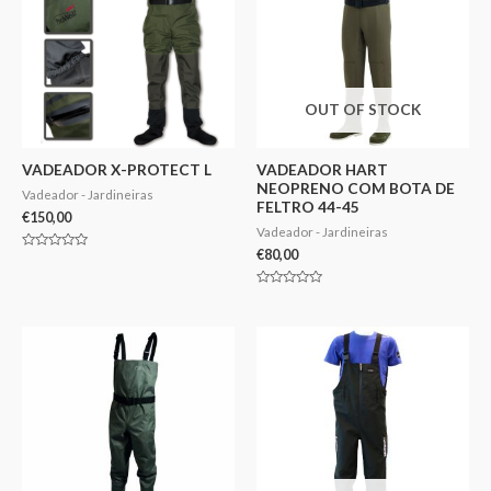
OUT OF STOCK
VADEADOR X-PROTECT L
VADEADOR HART
NEOPRENO COM BOTA DE
Vadeador - Jardineiras
FELTRO 44-45
€
150,00
Vadeador - Jardineiras
€
80,00
Avaliação
0
de
5
Avaliação
0
de
5