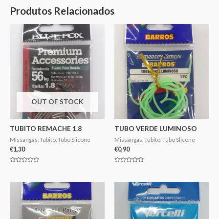
Produtos Relacionados
OUT OF STOCK
TUBITO REMACHE 1.8
TUBO VERDE LUMINOSO
Missangas, Tubito, Tubo Slicone
Missangas, Tubito, Tubo Slicone
€
1,30
€
0,90
Avaliação
Avaliação
0
0
de
de
5
5