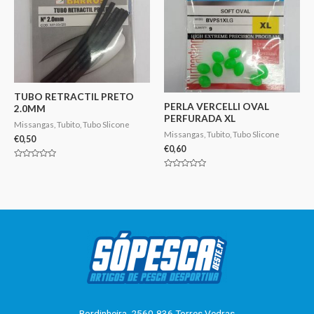
TUBO RETRACTIL PRETO
PERLA VERCELLI OVAL
2.0MM
PERFURADA XL
Missangas, Tubito, Tubo Slicone
Missangas, Tubito, Tubo Slicone
€
0,50
€
0,60
Avaliação
0
Avaliação
de
0
5
de
5
Bordinheira, 2560-836 Torres Vedras