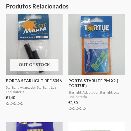
Produtos Relacionados
OUT OF STOCK
PORTA STARLIGHT REF.3346
PORTA STARLITE PM X2 (
TORTUE)
Starlight, Adaptador Starlight, Luz
Led, Bateria
Starlight, Adaptador Starlight, Luz
Led, Bateria
€
1,40
€
1,80
Avaliação
0
Avaliação
de
0
5
de
5