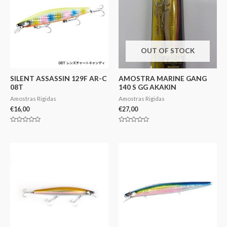
OUT OF STOCK
SILENT ASSASSIN 129F AR-C
AMOSTRA MARINE GANG
08T
140 S GG AKAKIN
Amostras Rigidas
Amostras Rigidas
€
16,00
€
27,00
Avaliação
Avaliação
0
0
de
de
5
5