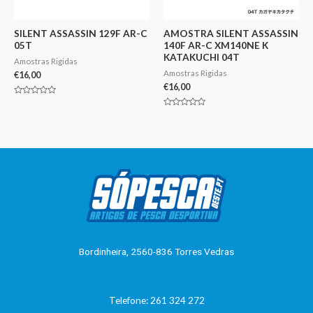
SILENT ASSASSIN 129F AR-C
AMOSTRA SILENT ASSASSIN
05T
140F AR-C XM140NE K
KATAKUCHI 04T
Amostras Rigidas
Amostras Rigidas
€
16,00
€
16,00
Avaliação
0
Avaliação
de
0
5
de
5
Bordinheira, 2560-836 Torres Vedras
Telefone: 261 324 272