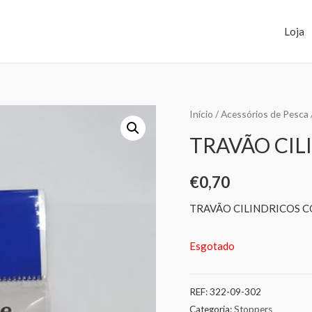
Loja
Início
/
Acessórios de Pesca
TRAVÃO CIL
€
0,70
TRAVÃO CILINDRICOS C
Esgotado
REF:
322-09-302
Categoria:
Stoppers