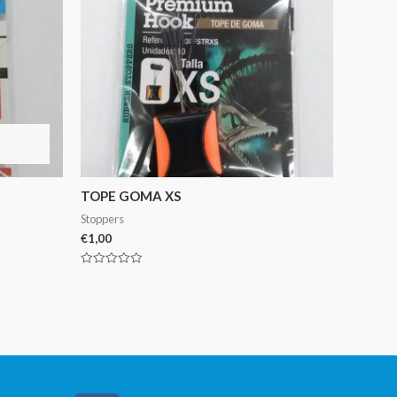
TOPE GOMA XS
Stoppers
€
1,00
Avaliação
0
de
5