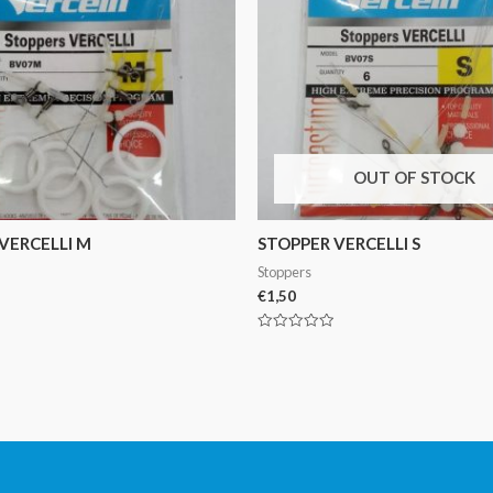
OUT OF STOCK
VERCELLI M
STOPPER VERCELLI S
Stoppers
€
1,50
Avaliação
0
de
5