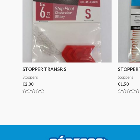
STOPPER TRANSP. S
STOPPER 
Stoppers
Stoppers
€
2,00
€
1,50
Avaliação
Avaliação
0
0
de
de
5
5