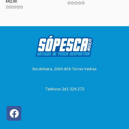
€
42,00
Avaliação
0
Avaliação
de
0
5
de
5
Bordinheira, 2560-836 Torres Vedras
Telefone: 261 324 272