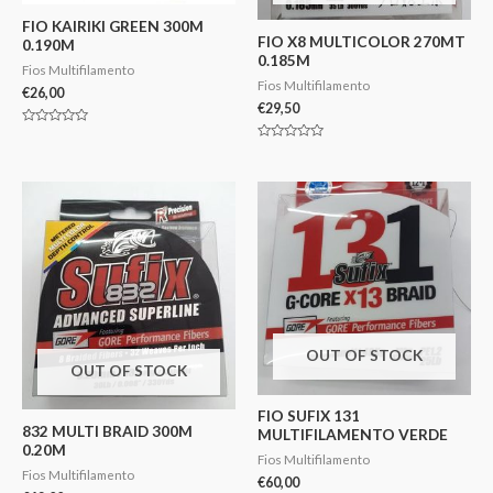
FIO KAIRIKI GREEN 300M
FIO X8 MULTICOLOR 270MT
0.190M
0.185M
Fios Multifilamento
Fios Multifilamento
€
26,00
€
29,50
Avaliação
0
Avaliação
de
0
5
de
5
OUT OF STOCK
OUT OF STOCK
FIO SUFIX 131
832 MULTI BRAID 300M
MULTIFILAMENTO VERDE
0.20M
Fios Multifilamento
Fios Multifilamento
€
60,00