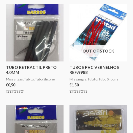
OUT OF STOCK
TUBO RETRACTIL PRETO
TUBOS PVC VERNELHOS
4.0MM
REF:9988
Missangas, Tubito, Tubo Slicone
Missangas, Tubito, Tubo Slicone
€
0,50
€
1,50
Avaliação
Avaliação
0
0
de
de
5
5