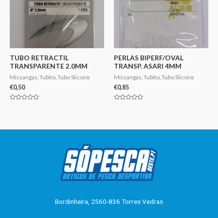
TUBO RETRACTIL
PERLAS BIPERF/OVAL
TRANSPARENTE 2.0MM
TRANSP. ASARI 4MM
Missangas, Tubito, Tubo Slicone
Missangas, Tubito, Tubo Slicone
€
0,50
€
0,85
Avaliação
Avaliação
0
0
de
de
5
5
Bordinheira, 2560-836 Torres Vedras