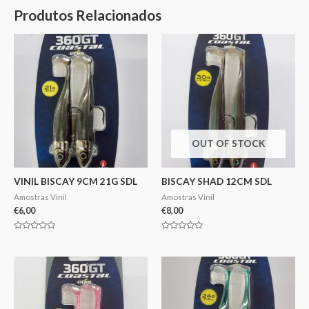
Produtos Relacionados
OUT OF STOCK
VINIL BISCAY 9CM 21G SDL
BISCAY SHAD 12CM SDL
Amostras Vinil
Amostras Vinil
€
6,00
€
8,00
Avaliação
Avaliação
0
0
de
de
5
5