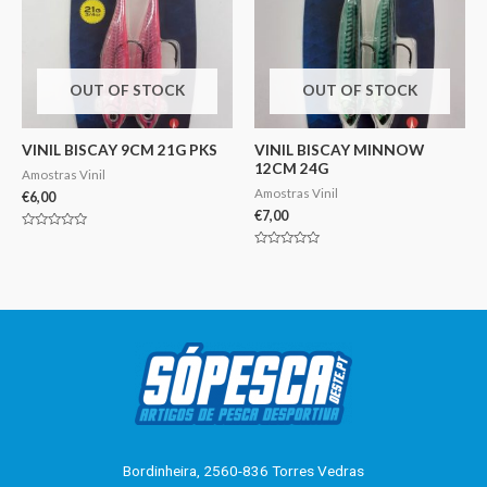
OUT OF STOCK
OUT OF STOCK
VINIL BISCAY 9CM 21G PKS
VINIL BISCAY MINNOW
12CM 24G
Amostras Vinil
Amostras Vinil
€
6,00
€
7,00
Avaliação
0
Avaliação
de
0
5
de
5
Bordinheira, 2560-836 Torres Vedras