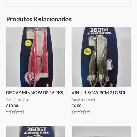
Produtos Relacionados
BISCAY MINNOW DP 16 PKS
VINIL BISCAY 9CM 21G SDL
Amostras Vinil
Amostras Vinil
€
10,80
€
6,00
Avaliação
Avaliação
0
0
de
de
5
5