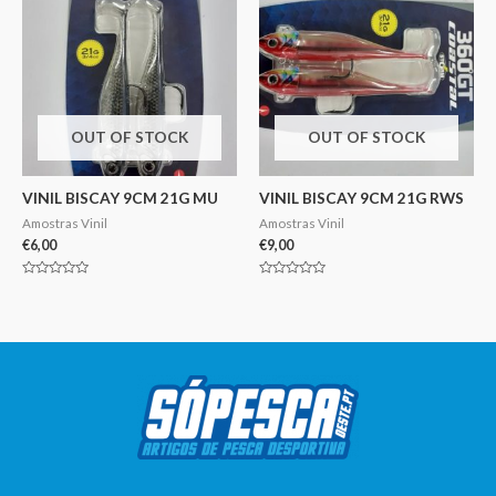
OUT OF STOCK
OUT OF STOCK
VINIL BISCAY 9CM 21G MU
VINIL BISCAY 9CM 21G RWS
Amostras Vinil
Amostras Vinil
€
6,00
€
9,00
Avaliação
Avaliação
0
0
de
de
5
5