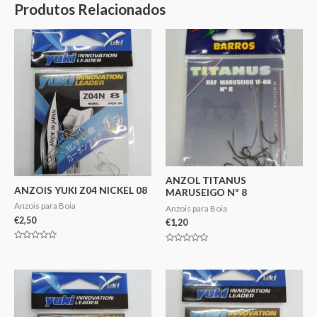
Produtos Relacionados
ANZOL TITANUS
ANZOIS YUKI Z04 NICKEL 08
MARUSEIGO Nº 8
Anzois para Boia
Anzois para Boia
€
2,50
€
1,20
Avaliação
Avaliação
0
0
de
de
5
5