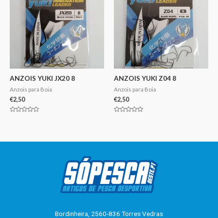
ANZOIS YUKI JX20 8
ANZOIS YUKI Z04 8
Anzois para Boia
Anzois para Boia
€
2,50
€
2,50
Avaliação
Avaliação
0
0
de
de
5
5
Bordinheira, 2560-836 Torres Vedras