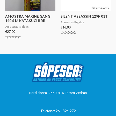
AMOSTRA MARINE GANG
SILENT ASSASSIN 129F 01T
140 S M KATAKUCHI RB
Amostras Rigidas
Amostras Rigidas
€
16,00
€
27,00
Avaliação
0
Avaliação
de
0
5
de
5
Bordinheira, 2560-836 Torres Vedras
Telefone: 261 324 272