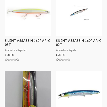
SILENT ASSASSIN 160F AR-C
SILENT ASSASSIN 160F AR-C
05T
02T
Amostras Rigidas
Amostras Rigidas
€
20,00
€
20,00
Avaliação
Avaliação
0
0
de
de
5
5