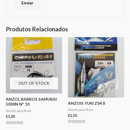
Produtos Relacionados
OUT OF STOCK
ANZOL BARROS SAMURAI
ANZOIS YUKI Z04 8
5000N Nº 10
Anzois para Boia
Anzois para Boia
€
2,50
€
1,00
Avaliação
Avaliação
0