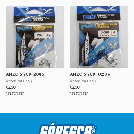
0
de
de
5
5
ANZOIS YUKI Z04 5
ANZOIS YUKI JX20 6
Anzois para Boia
Anzois para Boia
€
2,50
€
2,50
Avaliação
Avaliação
0
0
de
de
5
5