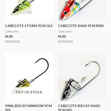
CABEÇOTE STORM 9CM GLS
CABEÇOTE SHAD 9CM RWS
Cabeçotes
Cabeçotes
€
4,80
€
4,80
Avaliação
Avaliação
0
0
de
de
5
5
OUT OF STOCK
VINIL BISCAY MINNOW 9CM
CABEÇOTE BISCAY SHAD
SDL
9CM MU