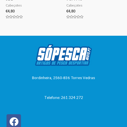
Cabeçotes
Cabeçotes
€
4,80
€
4,80
Avaliação
Avaliação
0
0
de
de
5
5
Bordinheira, 2560-836 Torres Vedras
Telefone: 261 324 272