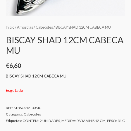
Início
/
Amostras
/
Cabeçotes
/ BISCAY SHAD 12CM CABECA MU
BISCAY SHAD 12CM CABECA
MU
€
6,60
BISCAY SHAD 12CM CABECA MU
Esgotado
REF:
STBSCS12J30MU
Categoria:
Cabeçotes
Etiquetas:
CONTÉM: 2 UNIDADES
,
MEDIDA: PARA VINIS 12 CM
,
PESO: 31 G