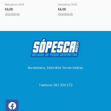
Amostras Vinil
Amostras Vinil
€
6,00
€
6,00
Avaliação
Avaliação
0
0
de
de
5
5
Bordinheira, 2560-836 Torres Vedras
Telefone: 261 324 272