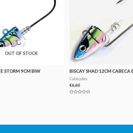
OUT OF STOCK
E STORM 9CM BIW
BISCAY SHAD 12CM CABECA 
Cabeçotes
€
6,60
Avaliação
0
de
5