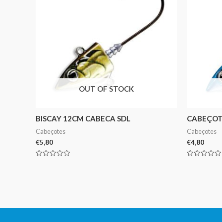
OUT OF STOCK
BISCAY 12CM CABECA SDL
CABEÇOT
Cabeçotes
Cabeçotes
€
5,80
€
4,80
Avaliação
Avaliação
0
0
de
de
5
5