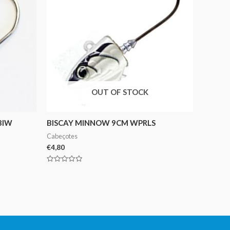
OUT OF STOCK
BIW
BISCAY MINNOW 9CM WPRLS
Cabeçotes
€
4,80
Avaliação
0
de
5