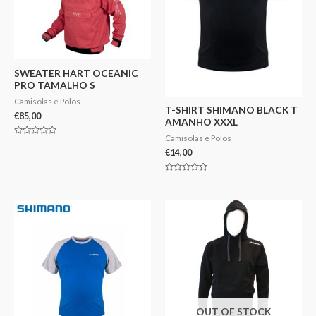
SWEATER HART OCEANIC
PRO TAMALHO S
Camisolas e Polos
T-SHIRT SHIMANO BLACK T
€
85,00
AMANHO XXXL
Camisolas e Polos
Avaliação
0
€
14,00
de
5
Avaliação
0
de
5
OUT OF STOCK