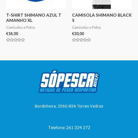
T-SHIRT SHIMANO AZUL T
CAMISOLA SHIMANO BLACK
AMANHO XL
S
Camisolas e Polos
Camisolas e Polos
€
14,00
€
30,00
Avaliação
Avaliação
0
0
de
de
5
5
Bordinheira, 2560-836 Torres Vedras
Telefone: 261 324 272