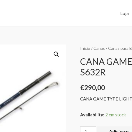
Loja
Início
/
Canas
/
Canas para B
CANA GAME 
S632R
€
290,00
CANA GAME TYPE LIGHT
Availability:
2 em stock
Adicionar