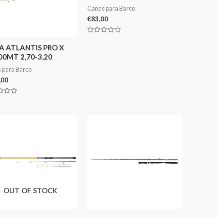
Canas para Barco
€
83,00
Avaliação
0
A ATLANTIS PRO X
de
0MT 2,70-3,20
5
 para Barco
,00
ação
OUT OF STOCK