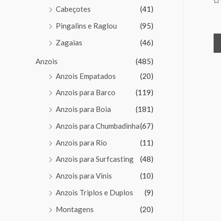
Cabeçotes
(41)
Av
0
de
Pingalins e Raglou
(95)
5
Zagaias
(46)
Anzois
(485)
Anzois Empatados
(20)
Anzois para Barco
(119)
Anzois para Boia
(181)
Anzois para Chumbadinha
(67)
Anzois para Rio
(11)
Anzois para Surfcasting
(48)
Anzois para Vinis
(10)
Anzois Triplos e Duplos
(9)
Montagens
(20)