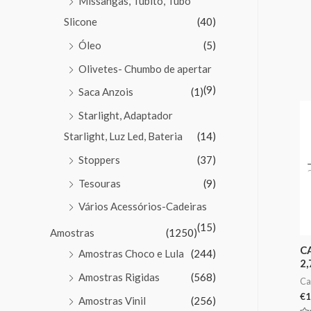
Missangas, Tubito, Tubo
de
5
Slicone
(40)
Óleo
(5)
Olivetes- Chumbo de apertar
(9)
Saca Anzois
(1)
Starlight, Adaptador
Starlight, Luz Led, Bateria
(14)
Stoppers
(37)
Tesouras
(9)
Vários Acessórios-Cadeiras
(15)
Amostras
(1250)
C
Amostras Choco e Lula
(244)
2
Amostras Rigidas
(568)
Ca
€
1
Amostras Vinil
(256)