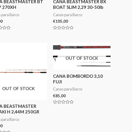
A BEASTMASTER BT
CANA BEASTMASTER BX
V 270XH
BOAT SLIM 2,29 30-50lb
 para Barco
Canas para Barco
00
€
105,00
ação
Avaliação
0
de
5
OUT OF STOCK
CANA BOMBORDO 3,10
FUJI
OUT OF STOCK
Canas para Barco
€
85,00
A BEASTMASTER
Avaliação
KI H 2,44M 250GR
0
de
5
 para Barco
00