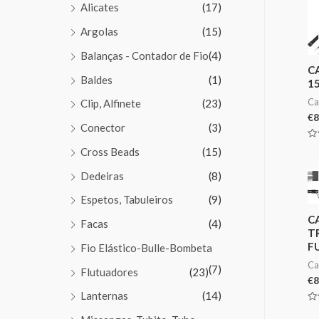
Alicates
(17)
Argolas
(15)
Balanças - Contador de Fio
(4)
C
Baldes
(1)
1
Ca
Clip, Alfinete
(23)
€
8
Conector
(3)
Av
Cross Beads
(15)
0
de
5
Dedeiras
(8)
Espetos, Tabuleiros
(9)
C
Facas
(4)
T
FU
Fio Elástico-Bulle-Bombeta
Ca
(7)
Flutuadores
(23)
€
8
Lanternas
(14)
Av
0