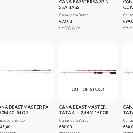
CANA BASSTERRA SPIN
CAN
SEA BASS
QUI
Canas para Barco
Canas
€
72,00
€
99,
Avaliação
Avali
0
0
de
de
5
5
OUT OF STOCK
ANA BEASTMASTER FX
CANA BEASTMASTER
CAN
,70M 42-84GR
TATAKI H 2,44M 150GR
TATA
nas para Barco
Canas para Barco
Canas
35,00
€
80,00
€
80,