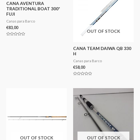
CANA AVENTURA
TRADITIONAL BOAT 300*
FUJI
Canas para Barco
€
83,00
OUT OF STOCK
Avaliação
0
de
CANA TEAM DAIWA QB 330
5
H
Canas para Barco
€
58,00
Avaliação
0
de
5
OUT OF STOCK
OUT OF STOCK