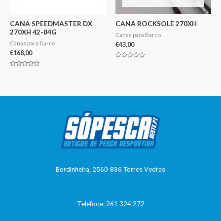
CANA SPEEDMASTER DX
CANA ROCKSOLE 270XH
270XH 42-84G
Canas para Barco
Canas para Barco
€
43,00
€
168,00
Avaliação
0
Avaliação
de
0
5
de
5
Bordinheira, 2560-836 Torres Vedras
Telefone: 261 324 272