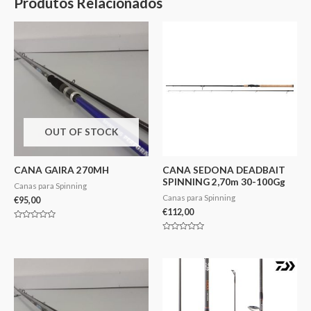
Produtos Relacionados
OUT OF STOCK
CANA GAIRA 270MH
CANA SEDONA DEADBAIT
SPINNING 2,70m 30-100Gg
Canas para Spinning
Canas para Spinning
€
95,00
€
112,00
Avaliação
0
Avaliação
de
0
5
de
5