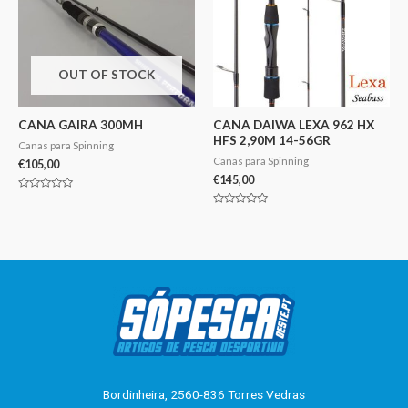
OUT OF STOCK
CANA GAIRA 300MH
CANA DAIWA LEXA 962 HX
HFS 2,90M 14-56GR
Canas para Spinning
Canas para Spinning
€
105,00
€
145,00
Avaliação
0
Avaliação
de
0
5
de
5
Bordinheira, 2560-836 Torres Vedras