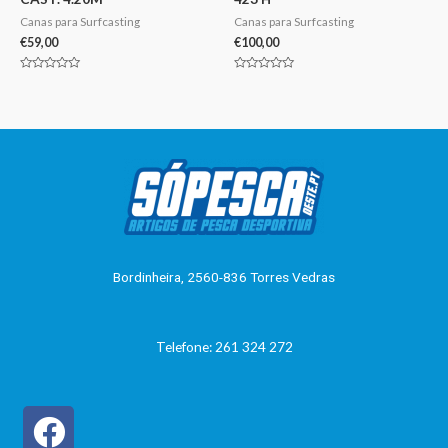
Canas para Surfcasting
Canas para Surfcasting
€
59,00
€
100,00
Avaliação
Avaliação
0
0
de
de
5
5
Bordinheira, 2560-836 Torres Vedras
Telefone: 261 324 272