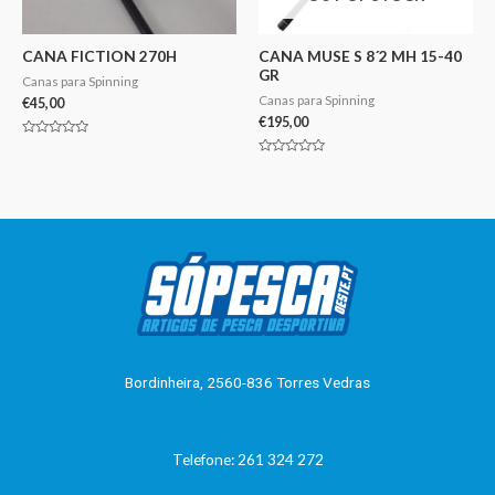
CANA FICTION 270H
CANA MUSE S 8´2 MH 15-40
GR
Canas para Spinning
Canas para Spinning
€
45,00
€
195,00
Avaliação
0
Avaliação
de
0
5
de
5
Bordinheira, 2560-836 Torres Vedras
Telefone: 261 324 272