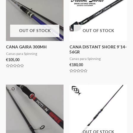
OUT OF STOCK
OUT OF STOCK
CANA GAIRA 300MH
CANA DISTANT SHORE 9´14-
56GR
Canas para Spinning
Canas para Spinning
€
105,00
€
180,00
Avaliação
0
Avaliação
de
0
5
de
5
OUT OF STOCK