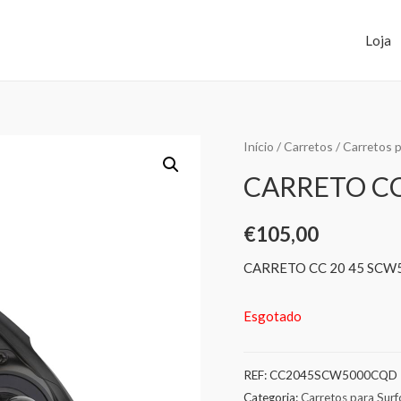
Loja
Início
/
Carretos
/
Carretos p
CARRETO CC
€
105,00
CARRETO CC 20 45 SCW
Esgotado
REF:
CC2045SCW5000CQD
Categoria:
Carretos para Surf