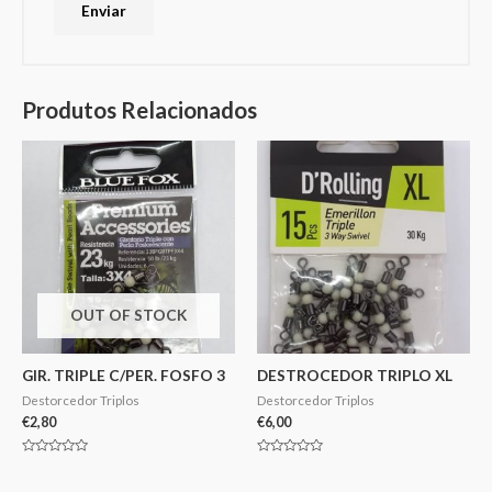
Produtos Relacionados
OUT OF STOCK
GIR. TRIPLE C/PER. FOSFO 3
DESTROCEDOR TRIPLO XL
Destorcedor Triplos
Destorcedor Triplos
€
2,80
€
6,00
Avaliação
Avaliação
0
0
de
de