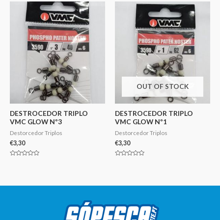
5
5
OUT OF STOCK
DESTROCEDOR TRIPLO
DESTROCEDOR TRIPLO
VMC GLOW Nº3
VMC GLOW Nº1
Destorcedor Triplos
Destorcedor Triplos
€
3,30
€
3,30
Avaliação
Avaliação
0
0
de
de
5
5