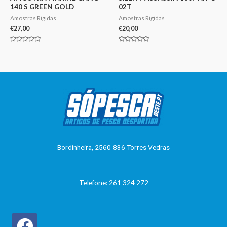
140 S GREEN GOLD
02T
Amostras Rigidas
Amostras Rigidas
€
27,00
€
20,00
Avaliação
Avaliação
0
0
de
de
5
5
Bordinheira, 2560-836 Torres Vedras
Telefone: 261 324 272