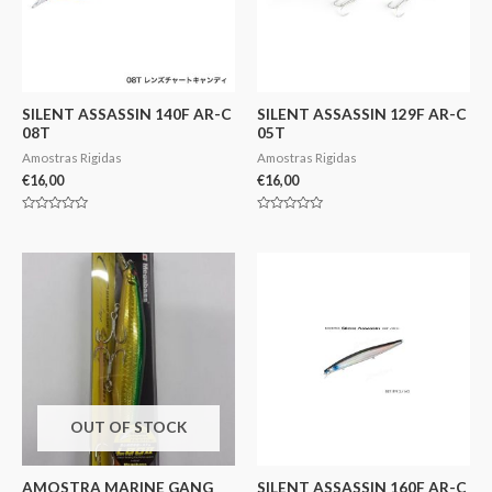
SILENT ASSASSIN 140F AR-C
SILENT ASSASSIN 129F AR-C
08T
05T
Amostras Rigidas
Amostras Rigidas
€
16,00
€
16,00
Avaliação
Avaliação
0
0
de
de
5
5
OUT OF STOCK
AMOSTRA MARINE GANG
SILENT ASSASSIN 160F AR-C