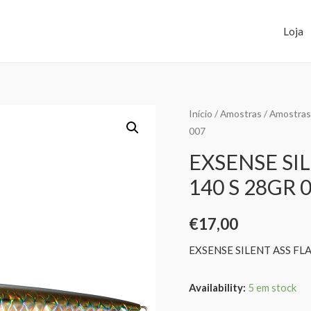
Loja
Início
/
Amostras
/
Amostras
007
EXSENSE SI
140 S 28GR 
€
17,00
EXSENSE SILENT ASS FL
Availability:
5 em stock