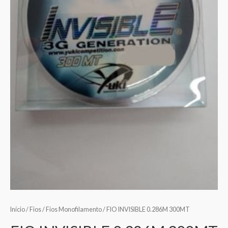
Início
/
Fios
/
Fios Monofilamento
/ FIO INVISIBLE 0.286M 300MT