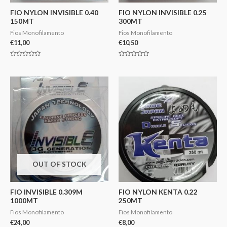
FIO NYLON INVISIBLE 0.40
FIO NYLON INVISIBLE 0.25
150MT
300MT
Fios Monofilamento
Fios Monofilamento
€
11,00
€
10,50
Avaliação
Avaliação
0
0
de
de
5
5
OUT OF STOCK
FIO INVISIBLE 0.309M
FIO NYLON KENTA 0.22
1000MT
250MT
Fios Monofilamento
Fios Monofilamento
€
24,00
€
8,00