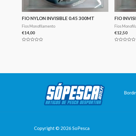
FIO NYLON INVISIBLE 0.45 300MT
FIO INVI
Fios Monofilamento
Fios Monofi
€
14,00
€
12,50
Avaliação
Avaliação
0
0
de
de
5
5
Bordi
Copyright © 2026 SoPesca