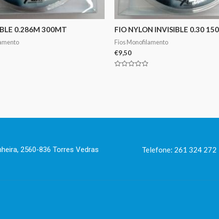
SIBLE 0.286M 300MT
FIO NYLON INVISIBLE 0.30 1
lamento
Fios Monofilamento
€
9,50
Avaliação
0
de
5
nheira, 2560-836 Torres Vedras
Telefone: 261 324 272