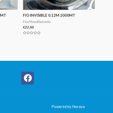
50MT
FIO INVISIBLE 0.12M 2000MT
Fios Monofilamento
€
22,00
Avaliação
0
de
5
Powered by Noraya