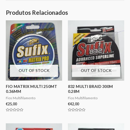
Produtos Relacionados
OUT OF STOCK
OUT OF STOCK
FIO MATRIX MULTI 250MT
832 MULTI BRAID 300M
0.36MM
0.28M
Fios Multifilamento
Fios Multifilamento
€
25,00
€
42,00
Avaliação
Avaliação
0
0
de
de
5
5