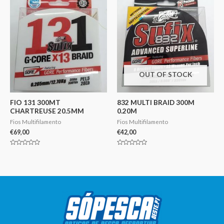
OUT OF STOCK
FIO 131 300MT
832 MULTI BRAID 300M
CHARTREUSE 20.5MM
0.20M
Fios Multifilamento
Fios Multifilamento
€
69,00
€
42,00
Avaliação
Avaliação
0
0
de
de
5
5