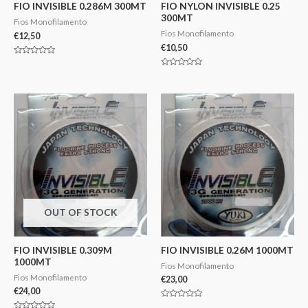
FIO INVISIBLE 0.286M 300MT
FIO NYLON INVISIBLE 0.25
300MT
Fios Monofilamento
Fios Monofilamento
€
12,50
€
10,50
Avaliação
0
Avaliação
de
0
5
de
5
OUT OF STOCK
FIO INVISIBLE 0.309M
FIO INVISIBLE 0.26M 1000MT
1000MT
Fios Monofilamento
Fios Monofilamento
€
23,00
€
24,00
Avaliação