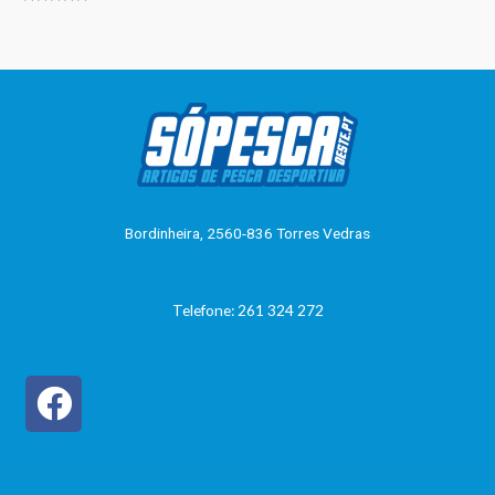
0
Avaliação
de
0
5
de
5
Bordinheira, 2560-836 Torres Vedras
Telefone: 261 324 272