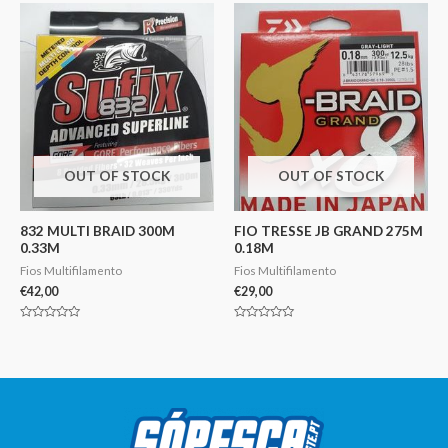
5
OUT OF STOCK
OUT OF STOCK
832 MULTI BRAID 300M
FIO TRESSE JB GRAND 275M
0.33M
0.18M
Fios Multifilamento
Fios Multifilamento
€
42,00
€
29,00
Avaliação
Avaliação
0
0
de
de
5
5