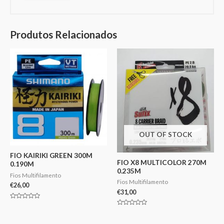
Produtos Relacionados
OUT OF STOCK
FIO KAIRIKI GREEN 300M
FIO X8 MULTICOLOR 270M
0.190M
0.235M
Fios Multifilamento
Fios Multifilamento
€
26,00
€
31,00
Avaliação
0
Avaliação
de
0
5
de