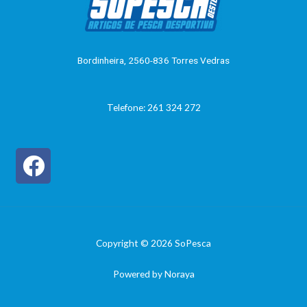
o
0
d
e
5
Bordinheira, 2560-836 Torres Vedras
Telefone: 261 324 272
Copyright © 2026 SoPesca
Powered by Noraya