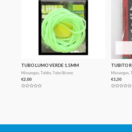
TUBO LUMO VERDE 1.5MM
TUBITO R
Missangas, Tubito, Tubo Slicone
Missangas, T
€
2,00
€
1,30
Avaliação
Avaliação
0
0
de
de
5
5