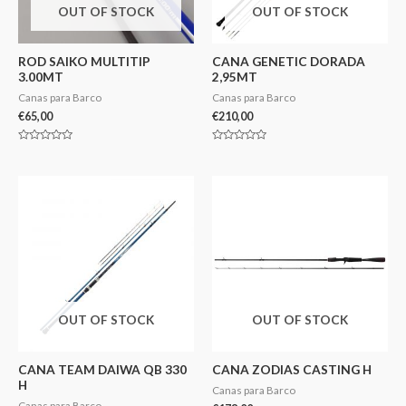
OUT OF STOCK
OUT OF STOCK
ROD SAIKO MULTITIP
CANA GENETIC DORADA
3.00MT
2,95MT
Canas para Barco
Canas para Barco
€
65,00
€
210,00
Avaliação
Avaliação
0
0
de
de
5
5
OUT OF STOCK
OUT OF STOCK
CANA TEAM DAIWA QB 330
CANA ZODIAS CASTING H
H
Canas para Barco
Canas para Barco