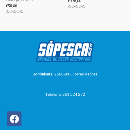
€
178,00
€
58,00
Avaliação
0
Avaliação
de
0
5
de
5
Bordinheira, 2560-836 Torres Vedras
Telefone: 261 324 272