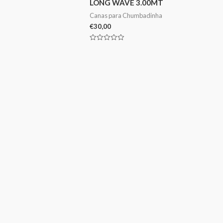
LONG WAVE 3.00MT
Canas para Chumbadinha
€
30,00
Avaliação
0
de
5