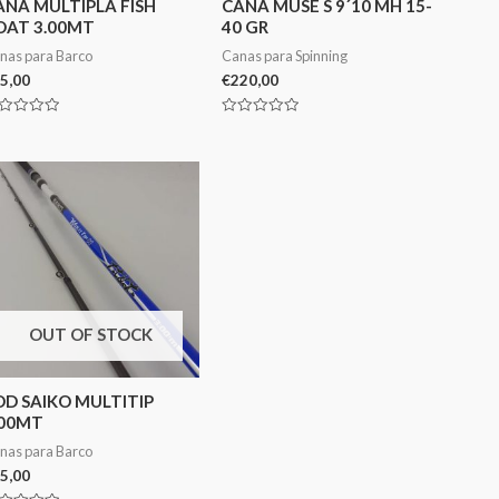
ANA MULTIPLA FISH
CANA MUSE S 9´10 MH 15-
OAT 3.00MT
40 GR
nas para Barco
Canas para Spinning
5,00
€
220,00
aliação
Avaliação
0
de
5
OUT OF STOCK
OD SAIKO MULTITIP
.00MT
nas para Barco
5,00