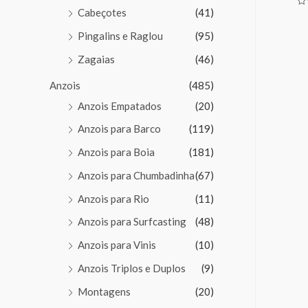
Cabeçotes
(41)
Av
0
de
Pingalins e Raglou
(95)
5
Zagaias
(46)
Anzois
(485)
Anzois Empatados
(20)
Anzois para Barco
(119)
Anzois para Boia
(181)
Anzois para Chumbadinha
(67)
Anzois para Rio
(11)
Anzois para Surfcasting
(48)
Anzois para Vinis
(10)
Anzois Triplos e Duplos
(9)
Montagens
(20)