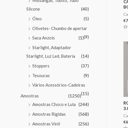
Missangas, Tubito, Tubo
C
B
Slicone
(40)
Ca
Óleo
(5)
€
7
Olivetes- Chumbo de apertar
Av
0
(9)
Saca Anzois
(1)
de
5
Starlight, Adaptador
Starlight, Luz Led, Bateria
(14)
Stoppers
(37)
Tesouras
(9)
Vários Acessórios-Cadeiras
(15)
Amostras
(1250)
R
Amostras Choco e Lula
(244)
3
Amostras Rigidas
(568)
Ca
€
6
Amostras Vinil
(256)