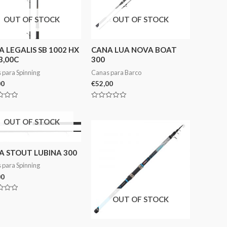
OUT OF STOCK
OUT OF STOCK
 LEGALIS SB 1002 HX
CANA LUA NOVA BOAT
3,00C
300
 para Spinning
Canas para Barco
00
€
52,00
ação
Avaliação
0
de
OUT OF STOCK
5
A STOUT LUBINA 300
 para Spinning
00
ação
OUT OF STOCK