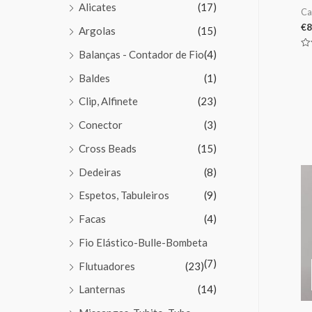
Alicates
(17)
Ca
€
8
Argolas
(15)
Balanças - Contador de Fio
(4)
Av
0
de
Baldes
(1)
5
Clip, Alfinete
(23)
Conector
(3)
Cross Beads
(15)
Dedeiras
(8)
Espetos, Tabuleiros
(9)
Facas
(4)
Fio Elástico-Bulle-Bombeta
(7)
Flutuadores
(23)
Lanternas
(14)