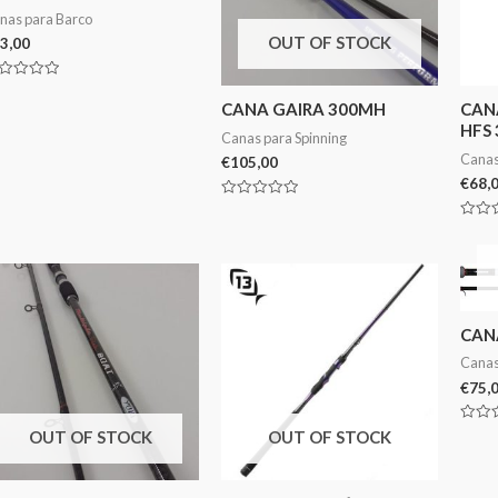
nas para Barco
OUT OF STOCK
3,00
aliação
CANA GAIRA 300MH
CANA
HFS 
Canas para Spinning
Canas
€
105,00
€
68,
Avaliação
0
Avali
de
0
5
de
5
CAN
Canas
€
75,
Avali
OUT OF STOCK
OUT OF STOCK
0
de
5