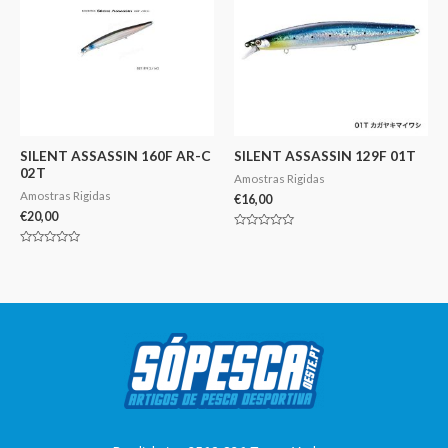
SILENT ASSASSIN 160F AR-C
SILENT ASSASSIN 129F 01T
02T
Amostras Rigidas
Amostras Rigidas
€
16,00
€
20,00
Avaliação
0
Avaliação
de
0
5
de
5