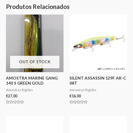
Produtos Relacionados
OUT OF STOCK
AMOSTRA MARINE GANG
SILENT ASSASSIN 129F AR-C
140 S GREEN GOLD
08T
Amostras Rigidas
Amostras Rigidas
€
27,00
€
16,00
Avaliação
Avaliação
0
0
de
de
5
5