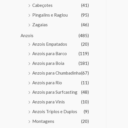
Cabeçotes
(41)
Pingalins e Raglou
(95)
Zagaias
(46)
Anzois
(485)
Anzois Empatados
(20)
Anzois para Barco
(119)
Anzois para Boia
(181)
Anzois para Chumbadinha
(67)
Anzois para Rio
(11)
Anzois para Surfcasting
(48)
Anzois para Vinis
(10)
Anzois Triplos e Duplos
(9)
Montagens
(20)