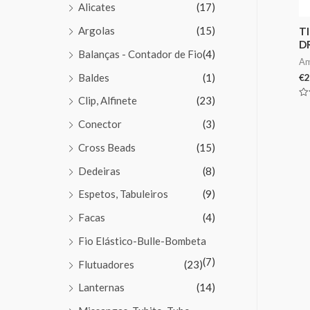
Alicates
(17)
Argolas
(15)
T
D
Balanças - Contador de Fio
(4)
Am
Baldes
(1)
€
2
Clip, Alfinete
(23)
Av
0
de
Conector
(3)
5
Cross Beads
(15)
Dedeiras
(8)
Espetos, Tabuleiros
(9)
Facas
(4)
Fio Elástico-Bulle-Bombeta
(7)
Flutuadores
(23)
Lanternas
(14)