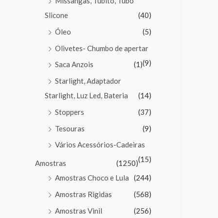
Missangas, Tubito, Tubo
Slicone
(40)
Óleo
(5)
Olivetes- Chumbo de apertar
(9)
Saca Anzois
(1)
Starlight, Adaptador
Starlight, Luz Led, Bateria
(14)
Stoppers
(37)
Tesouras
(9)
Vários Acessórios-Cadeiras
(15)
Amostras
(1250)
Amostras Choco e Lula
(244)
Amostras Rigidas
(568)
Amostras Vinil
(256)