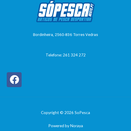
5
ç
ã
o
0
d
e
5
Bordinheira, 2560-836 Torres Vedras
Telefone: 261 324 272
Copyright © 2026 SoPesca
Powered by Noraya