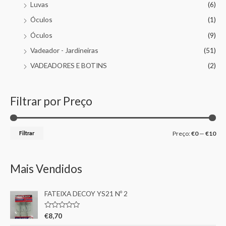
Luvas
(6)
Óculos
(1)
Óculos
(9)
Vadeador - Jardineiras
(51)
VADEADORES E BOTINS
(2)
Filtrar por Preço
Filtrar
Preço:
€0
—
€10
Mais Vendidos
FATEIXA DECOY YS21 Nº 2
A
€
8,70
v