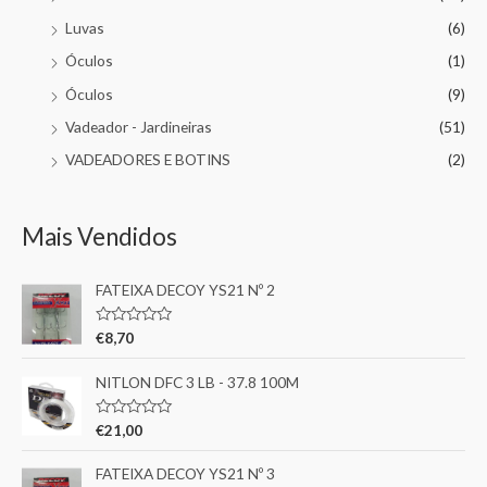
Luvas
(6)
Óculos
(1)
Óculos
(9)
Vadeador - Jardineiras
(51)
VADEADORES E BOTINS
(2)
Mais Vendidos
FATEIXA DECOY YS21 Nº 2
A
€
8,70
v
a
l
NITLON DFC 3 LB - 37.8 100M
i
a
ç
A
€
21,00
ã
v
o
a
0
l
FATEIXA DECOY YS21 Nº 3
d
i