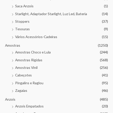
Saca Anzois
(1)
Starlight, Adaptador Starlight, Luz Led, Bateria
(14)
Stoppers
(37)
Tesouras
(9)
Vários Acessórios-Cadeiras
(15)
Amostras
(1250)
Amostras Choco e Lula
(244)
Amostras Rigidas
(568)
Amostras Vinil
(256)
Cabeçotes
(41)
Pingalins e Raglou
(95)
Zagaias
(46)
Anzois
(485)
Anzois Empatados
(20)