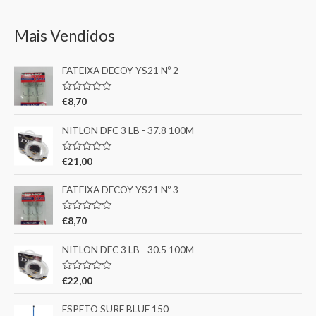
Mais Vendidos
FATEIXA DECOY YS21 Nº 2
A
€
8,70
v
a
l
NITLON DFC 3 LB - 37.8 100M
i
a
ç
A
€
21,00
ã
v
o
a
0
l
FATEIXA DECOY YS21 Nº 3
d
i
e
a
5
ç
A
€
8,70
ã
v
o
a
0
l
NITLON DFC 3 LB - 30.5 100M
d
i
e
a
5
ç
A
€
22,00
ã
v
o
a
0
l
ESPETO SURF BLUE 150
d
i