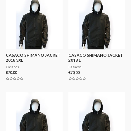
CASACO SHIMANO JACKET
CASACO SHIMANO JACKET
2018 3XL
2018 L
Casacos
Casacos
€
70,00
€
70,00
Avaliação
Avaliação
0
0
de
de
5
5