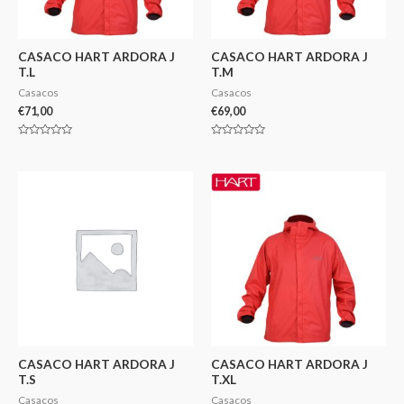
CASACO HART ARDORA J
CASACO HART ARDORA J
T.L
T.M
Casacos
Casacos
€
71,00
€
69,00
Avaliação
Avaliação
0
0
de
de
5
5
CASACO HART ARDORA J
CASACO HART ARDORA J
T.S
T.XL
Casacos
Casacos