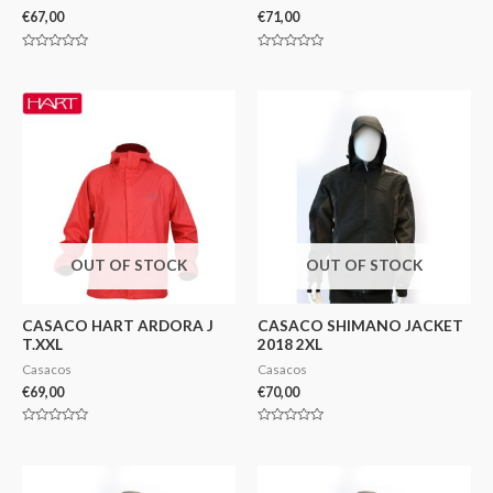
€
67,00
€
71,00
Avaliação
Avaliação
0
0
de
de
5
5
OUT OF STOCK
OUT OF STOCK
CASACO HART ARDORA J
CASACO SHIMANO JACKET
T.XXL
2018 2XL
Casacos
Casacos
€
69,00
€
70,00
Avaliação
Avaliação
0
0
de
de
5
5