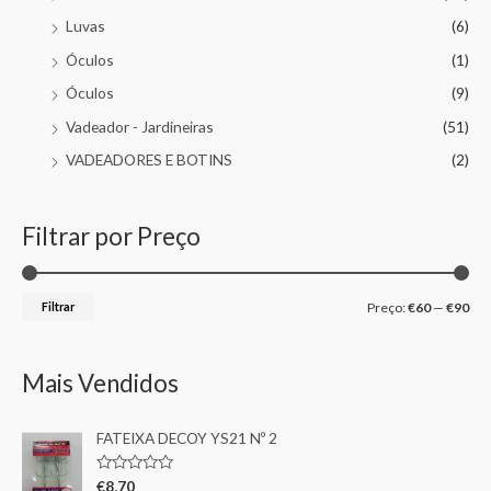
Luvas
(6)
Óculos
(1)
Óculos
(9)
Vadeador - Jardineiras
(51)
VADEADORES E BOTINS
(2)
Filtrar por Preço
Filtrar
Preço:
€60
—
€90
Mais Vendidos
FATEIXA DECOY YS21 Nº 2
A
€
8,70