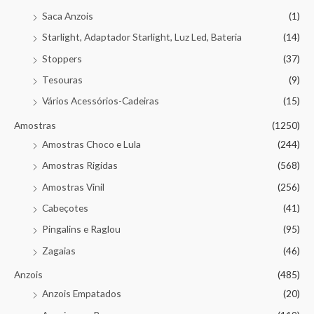
Saca Anzois
(1)
Starlight, Adaptador Starlight, Luz Led, Bateria
(14)
Stoppers
(37)
Tesouras
(9)
Vários Acessórios-Cadeiras
(15)
Amostras
(1250)
Amostras Choco e Lula
(244)
Amostras Rigidas
(568)
Amostras Vinil
(256)
Cabeçotes
(41)
Pingalins e Raglou
(95)
Zagaias
(46)
Anzois
(485)
Anzois Empatados
(20)