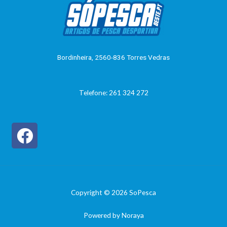
ç
ã
o
0
d
e
5
Bordinheira, 2560-836 Torres Vedras
Telefone: 261 324 272
Copyright © 2026 SoPesca
Powered by Noraya