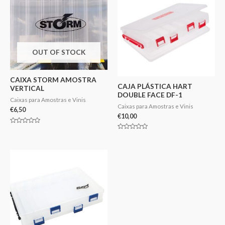
OUT OF STOCK
CAIXA STORM AMOSTRA
CAJA PLÁSTICA HART
VERTICAL
DOUBLE FACE DF-1
Caixas para Amostras e Vinis
Caixas para Amostras e Vinis
€
6,50
€
10,00
Avaliação
0
Avaliação
de
0
5
de
5