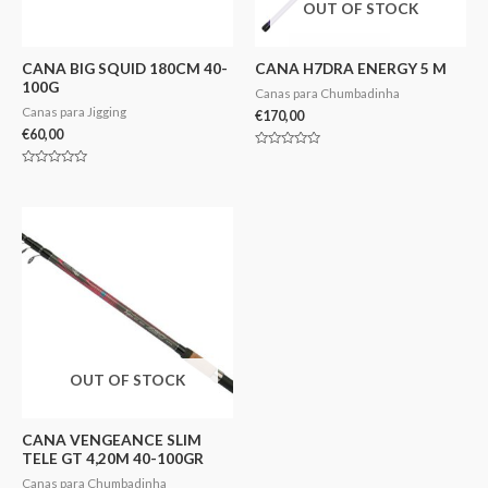
OUT OF STOCK
CANA BIG SQUID 180CM 40-
CANA H7DRA ENERGY 5 M
100G
Canas para Chumbadinha
Canas para Jigging
€
170,00
€
60,00
Avaliação
0
Avaliação
de
0
5
de
5
OUT OF STOCK
CANA VENGEANCE SLIM
TELE GT 4,20M 40-100GR
Canas para Chumbadinha