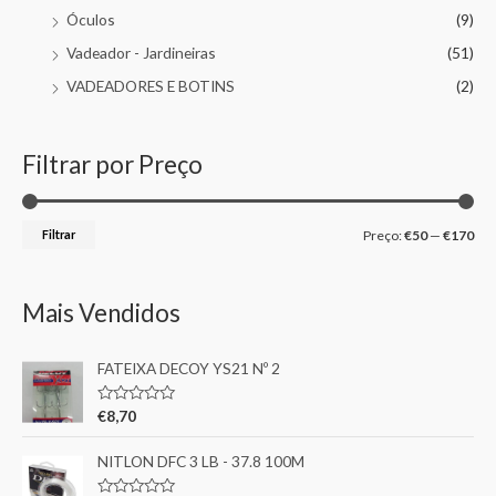
Óculos
(9)
Vadeador - Jardineiras
(51)
VADEADORES E BOTINS
(2)
Filtrar por Preço
Filtrar
Preço:
€50
—
€170
Mais Vendidos
FATEIXA DECOY YS21 Nº 2
A
€
8,70
v
a
l
NITLON DFC 3 LB - 37.8 100M
i
a