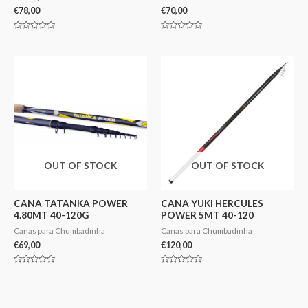
€
78,00
€
70,00
Avaliação
Avaliação
0
0
de
de
5
5
OUT OF STOCK
OUT OF STOCK
CANA TATANKA POWER
CANA YUKI HERCULES
4.80MT 40-120G
POWER 5MT 40-120
Canas para Chumbadinha
Canas para Chumbadinha
€
69,00
€
120,00
Avaliação
Avaliação
0
0
de
de
5
5