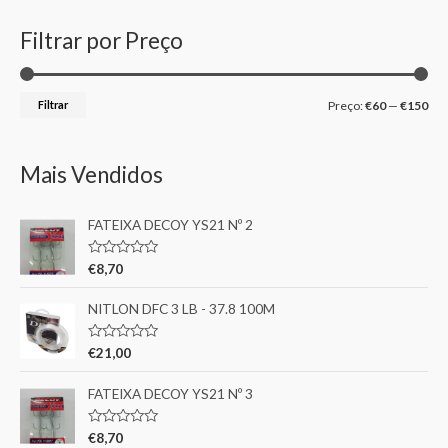
Filtrar por Preço
Filtrar
Preço:
€60
—
€150
Mais Vendidos
FATEIXA DECOY YS21 Nº 2
A
€
8,70
v
a
l
NITLON DFC 3 LB - 37.8 100M
i
a
ç
A
€
21,00
ã
v
o
a
0
l
FATEIXA DECOY YS21 Nº 3
d
i
e
a
5
ç
A
€
8,70
ã