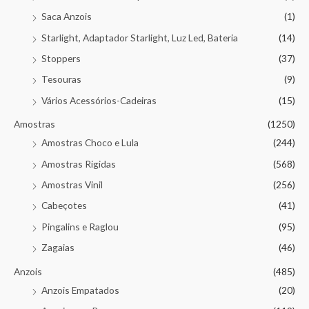
Saca Anzois
(1)
Starlight, Adaptador Starlight, Luz Led, Bateria
(14)
Stoppers
(37)
Tesouras
(9)
Vários Acessórios-Cadeiras
(15)
Amostras
(1250)
Amostras Choco e Lula
(244)
Amostras Rigidas
(568)
Amostras Vinil
(256)
Cabeçotes
(41)
Pingalins e Raglou
(95)
Zagaias
(46)
Anzois
(485)
Anzois Empatados
(20)