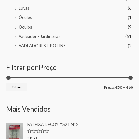
Luvas
(6)
Óculos
(1)
Óculos
(9)
Vadeador - Jardineiras
(51)
VADEADORES E BOTINS
(2)
Filtrar por Preço
Filtrar
Preço:
€50
—
€60
Mais Vendidos
FATEIXA DECOY YS21 Nº 2
A
€
8,70