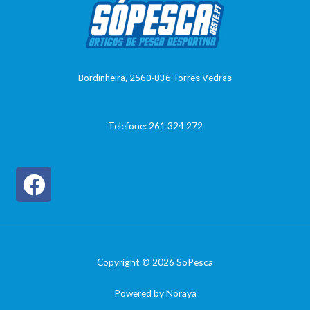
ç
ã
o
0
d
e
5
Bordinheira, 2560-836 Torres Vedras
Telefone: 261 324 272
Copyright © 2026 SoPesca
Powered by Noraya