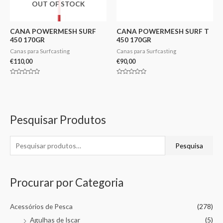
OUT OF STOCK
CANA POWERMESH SURF
CANA POWERMESH SURF T
450 170GR
450 170GR
Canas para Surfcasting
Canas para Surfcasting
€
110,00
€
90,00
Avaliação
Avaliação
0
0
de
de
5
5
Pesquisar Produtos
Pesquisa
Procurar por Categoria
Acessórios de Pesca
(278)
Agulhas de Iscar
(5)