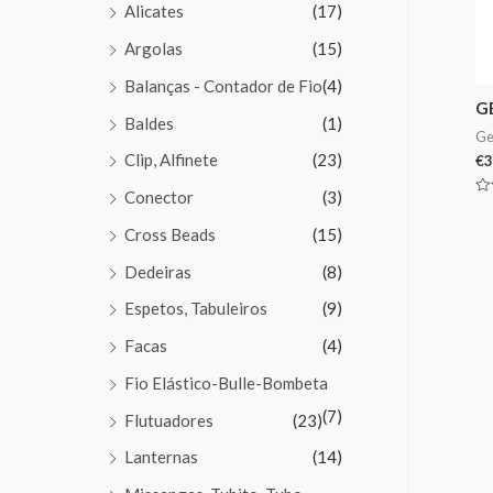
Alicates
(17)
Argolas
(15)
Balanças - Contador de Fio
(4)
G
Baldes
(1)
Ge
Clip, Alfinete
(23)
€
3
Conector
(3)
Av
0
Cross Beads
(15)
de
5
Dedeiras
(8)
Espetos, Tabuleiros
(9)
Facas
(4)
Fio Elástico-Bulle-Bombeta
(7)
Flutuadores
(23)
Lanternas
(14)