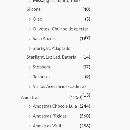
Missangas, Tubito, Tubo
Slicone
(40)
Óleo
(5)
Olivetes- Chumbo de apertar
(9)
Saca Anzois
(1)
Starlight, Adaptador
Starlight, Luz Led, Bateria
(14)
Stoppers
(37)
Tesouras
(9)
Vários Acessórios-Cadeiras
(15)
Amostras
(1250)
Amostras Choco e Lula
(244)
Amostras Rigidas
(568)
Amostras Vinil
(256)