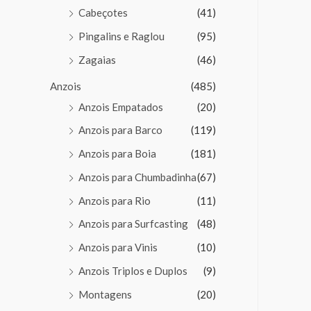
Cabeçotes
(41)
Pingalins e Raglou
(95)
Zagaias
(46)
Anzois
(485)
Anzois Empatados
(20)
Anzois para Barco
(119)
Anzois para Boia
(181)
Anzois para Chumbadinha
(67)
Anzois para Rio
(11)
Anzois para Surfcasting
(48)
Anzois para Vinis
(10)
Anzois Triplos e Duplos
(9)
Montagens
(20)