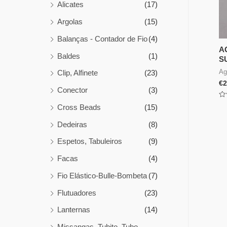
Alicates
(17)
Argolas
(15)
Balanças - Contador de Fio
(4)
A
Baldes
(1)
S
Ag
Clip, Alfinete
(23)
€
2
Conector
(3)
Av
Cross Beads
(15)
0
de
5
Dedeiras
(8)
Espetos, Tabuleiros
(9)
Facas
(4)
Fio Elástico-Bulle-Bombeta
(7)
Flutuadores
(23)
Lanternas
(14)
Missangas, Tubito, Tubo