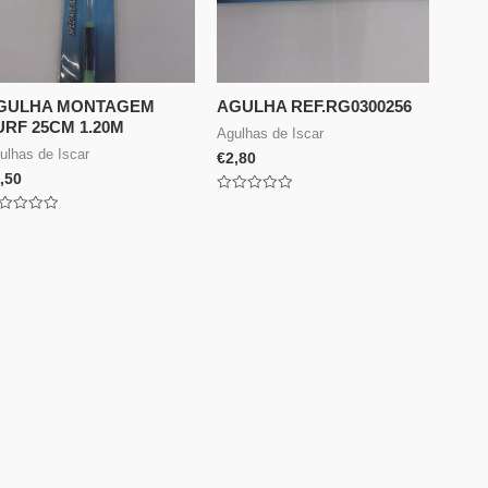
GULHA MONTAGEM
AGULHA REF.RG0300256
URF 25CM 1.20M
Agulhas de Iscar
ulhas de Iscar
€
2,80
,50
Avaliação
0
aliação
de
5