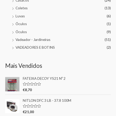
Casacos
(24)
Coletes
(13)
Luvas
(6)
Óculos
(1)
Óculos
(9)
Vadeador - Jardineiras
(51)
VADEADORES E BOTINS
(2)
Mais Vendidos
FATEIXA DECOY YS21 Nº 2
A
€
8,70
v
a
l
NITLON DFC 3 LB - 37.8 100M
i
a
ç
A
€
21,00
ã
v